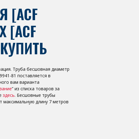
Я [ACF
Х [ACF
] КУПИТЬ
зация. Труба бесшовная диаметр
9941-81 поставляется в
ного вам варианта
вание
” из списка товаров за
це
здесь
. Бесшовные трубы
т максимальную длину 7 метров