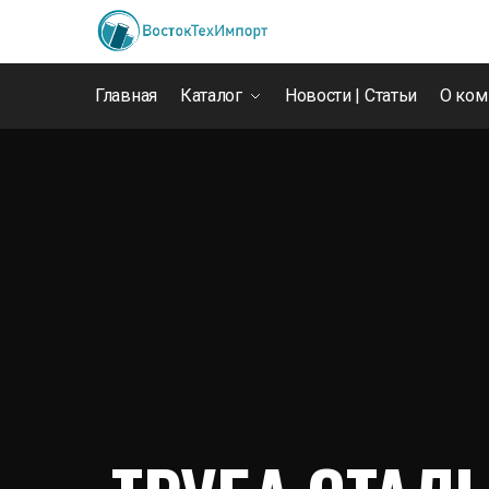
Главная
Каталог
Новости | Статьи
О ком
🔥 Цена указана за КГ. Для
Главная
»
Магазин
»
трубы бесшовные
»
Труба стальная б