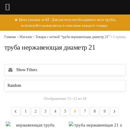
🔥 Цена указана за КГ. Для расчета необходимого веса трубы,
используйте калькулятор в описании каждого товара .
Главная
»
Магазин
»
Товары с меткой “труба нержавеющая диаметр 21”
»
Страница 6
труба нержавеющая диаметр 21
Show Filters
Отображение 11–12 из 18
1
2
3
4
5
6
7
8
9